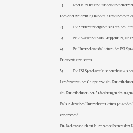
1) Jeder Kurs hat eine Mindesteilnehemerzahl. Wi
nach einer Abstimmung mit dem Kursteilnehmers de
2) Die Starttermine ergeben sich aus den Info
3) Bei Abwesenheit vom Gruppenkurs, die FSI Spr
4) Bei Unterrichtsausfall seitens der FSI Sprachs
Ersatzkraft einzusetzen.
5) Die FSI Sprachschule ist berechtigt aus päda
Lernforschritts der Gruppe bzw. des Kursteilnehmers
des Kursteilnehmers den Anforderungen des angemel
Falls in derselben Unterrichtszeit keinen passenden
entsprechend.
Ein Rechtsanspruch auf Kurswechsel besteht dem Ku