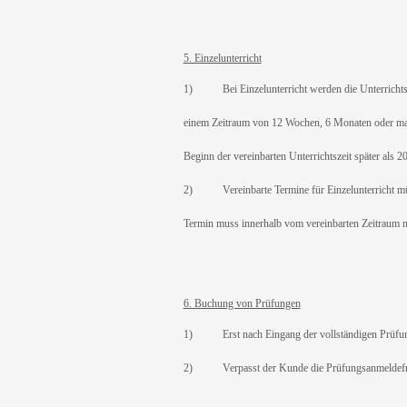
5. Einzelunterricht
1) Bei Einzelunterricht werden die Unterrichtszei
einem Zeitraum von 12 Wochen, 6 Monaten oder max
Beginn der vereinbarten Unterrichtszeit später als 
2) Vereinbarte Termine für Einzelunterricht müsse
Termin muss innerhalb vom vereinbarten Zeitraum na
6. Buchung von Prüfungen
1) Erst nach Eingang der vollständigen Prüfungs
2) Verpasst der Kunde die Prüfungsanmeldefrist de