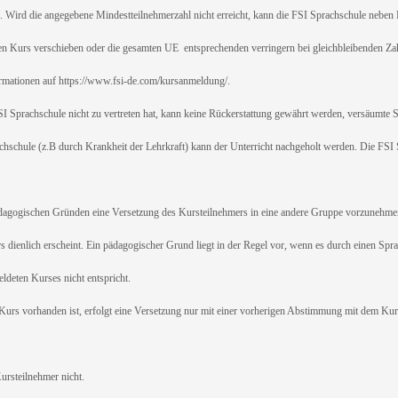
rd die angegebene Mindestteilnehmerzahl nicht erreicht, kann die FSI Sprachschule neben R
n Kurs verschieben oder die gesamten UE entsprechenden verringern bei gleichbleibenden Z
rmationen auf
https://www.fsi-de.com/kursanmeldung/.
achschule nicht zu vertreten hat, kann keine Rückerstattung gewährt werden, versäumte S
chule (z.B durch Krankheit der Lehrkraft) kann der Unterricht nachgeholt werden. Die FSI S
gogischen Gründen eine Versetzung des Kursteilnehmers in eine andere Gruppe vorzunehmen
 dienlich erscheint. Ein pädagogischer Grund liegt in der Regel vor, wenn es durch einen Sprac
deten Kurses nicht entspricht.
 Kurs vorhanden ist, erfolgt eine Versetzung nur mit einer vorherigen Abstimmung mit dem Kurst
rsteilnehmer nicht.