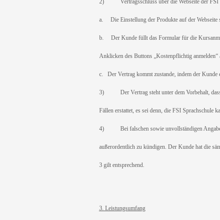
2) Vertragsschluss über die Webseite der FSI 
a. Die Einstellung der Produkte auf der Webseite s
b. Der Kunde füllt das Formular für die Kursanmel
Anklicken des Buttons „Kostenpflichtig anmelden“ 
c. Der Vertrag kommt zustande, indem der Kunde ei
3) Der Vertrag steht unter dem Vorbehalt, dass b
Fällen erstattet, es sei denn, die FSI Sprachschule 
4) Bei falschen sowie unvollständigen Angaben, di
außerordentlich zu kündigen. Der Kunde hat die sä
3 gilt entsprechend.
3. Leistungsumfang