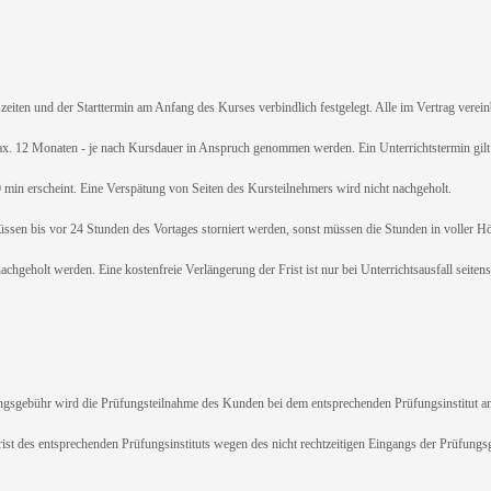
ten und der Starttermin am Anfang des Kurses verbindlich festgelegt. Alle im Vertrag verein
. 12 Monaten - je nach Kursdauer in Anspruch genommen werden. Ein Unterrichtstermin gilt 
20 min erscheint. Eine Verspätung von Seiten des Kursteilnehmers wird nicht nachgeholt.
n bis vor 24 Stunden des Vortages storniert werden, sonst müssen die Stunden in voller Höhe
chgeholt werden. Eine kostenfreie Verlängerung der Frist ist nur bei Unterrichtsausfall seite
gebühr wird die Prüfungsteilnahme des Kunden bei dem entsprechenden Prüfungsinstitut a
s entsprechenden Prüfungsinstituts wegen des nicht rechtzeitigen Eingangs der Prüfungsgeb