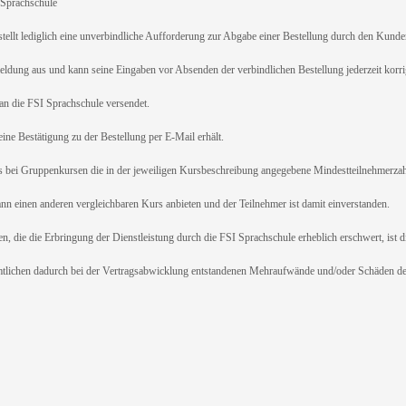
Sprachschule
tellt lediglich eine unverbindliche Aufforderung zur Abgabe einer Bestellung durch den Kunde
dung aus und kann seine Eingaben vor Absenden der verbindlichen Bestellung jederzeit korrig
an die FSI Sprachschule versendet.
ne Bestätigung zu der Bestellung per E-Mail erhält.
ei Gruppenkursen die in der jeweiligen Kursbeschreibung angegebene Mindestteilnehmerzahl 
kann einen anderen vergleichbaren Kurs anbieten und der Teilnehmer ist damit einverstanden.
e die Erbringung der Dienstleistung durch die FSI Sprachschule erheblich erschwert, ist di
mtlichen dadurch bei der Vertragsabwicklung entstandenen Mehraufwände und/oder Schäden der