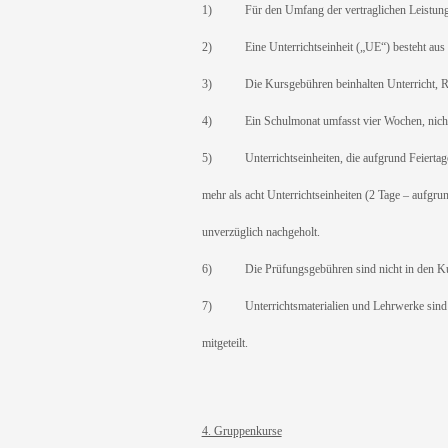
1) Für den Umfang der vertraglichen Leistungen s
2) Eine Unterrichtseinheit („UE“) besteht aus 
3) Die Kursgebühren beinhalten Unterricht, Rä
4) Ein Schulmonat umfasst vier Wochen, nicht 
5) Unterrichtseinheiten, die aufgrund Feiertage 
mehr als acht Unterrichtseinheiten (2 Tage – aufgrun
unverzüglich nachgeholt.
6) Die Prüfungsgebühren sind nicht in den Kursp
7) Unterrichtsmaterialien und Lehrwerke sind ni
mitgeteilt.
4. Gruppenkurse