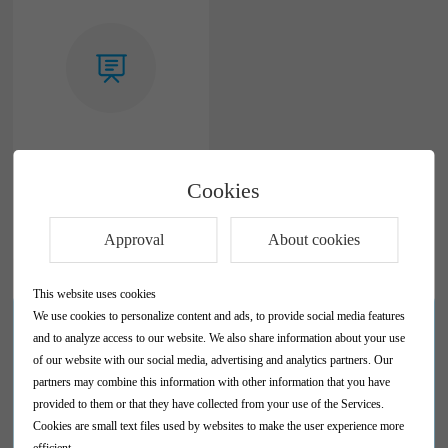
优秀的团队
Cookies
众所期待的FSI 网络课
程，最优的教学课件
Approval
About cookies
This website uses cookies
We use cookies to personalize content and ads, to provide social media features
在线留言
and to analyze access to our website. We also share information about your use
of our website with our social media, advertising and analytics partners. Our
partners may combine this information with other information that you have
对课程或项目有任何疑问？
provided to them or that they have collected from your use of the Services.
欢迎联系我们。
Cookies are small text files used by websites to make the user experience more
efficient.