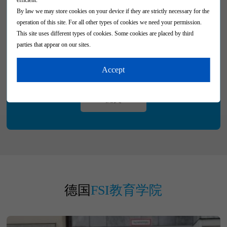
By law we may store cookies on your device if they are strictly necessary for the
operation of this site. For all other types of cookies we need your permission.
This site uses different types of cookies. Some cookies are placed by third
parties that appear on our sites.
You can change or withdraw your consent at any time from the cookie statement
on our website.
Accept
Find out more about who we are, how you can contact us and how we process
personal data in our privacy policy.
提交
Please include your consent ID and date when contacting us regarding your
consent.
德国
FSI教育学院